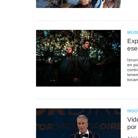
MÚS
Exp
ese
Izcun
en pi
contr
tenem
tocan
INSÓ
Vid
por