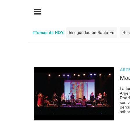
#Temas de HOY:
Inseguridad en Santa Fe
Ros
ARTE
Mad
La fo
Argen
Rodrí
sus v
percu
sábad