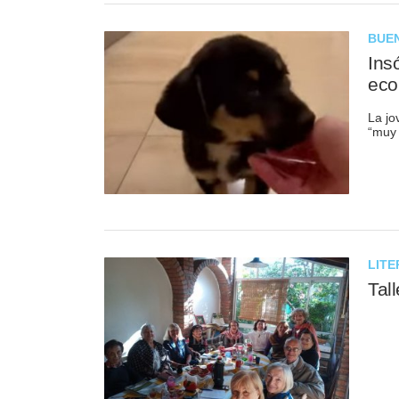
BUEN
Insó
eco
La jo
“muy 
LIT
Tal