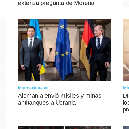
extensa pregunta de Morena
Beltrán
Internacionales
Inf
Alemania envió misiles y minas
Dí
antitanques a Ucrania
lo
pr