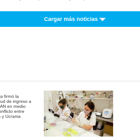
argentinos
Cargar más noticias
a firmó la
itud de ingreso a
TAN en medio
onflicto entre
 y Ucrania