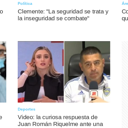
Política
Áre
co
Clemente: "La seguridad se trata y
Co
la inseguridad se combate"
qu
Deportes
e
Video: la curiosa respuesta de
Juan Román Riquelme ante una