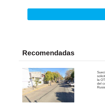
Recomendadas
Sueci
solic
la O
del c
Rusia