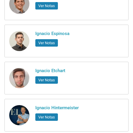
Ver Notas
Ignacio Espinosa
Ver Notas
Ignacio Etchart
Ver Notas
Ignacio Hintermeister
Ver Notas