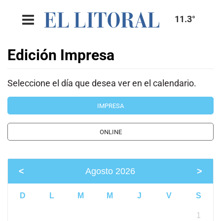
11.3°
Edición Impresa
Seleccione el día que desea ver en el calendario.
IMPRESA
ONLINE
<
Agosto 2026
>
D
L
M
M
J
V
S
1