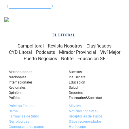
MIRÁ TU SIGNO
Campolitoral
Revista Nosotros
Clasificados
CYD Litoral
Podcasts
Mirador Provincial
Viví Mejor
Puerto Negocios
Notife
Educacion SF
Metropolitanas
Sucesos
Nacionales
Inf. General
Internacionales
Educación
Regionales
Salud
Opinión
Deportes
Política
Escenarios&Sociedad
Próximo Feriado
Móviles
Clima
Noticias por e-mail
Farmacias de turno
Receptorias de avisos
Necrológicas
Sitios recomendados
Cronograma de pagos
Horóscopo