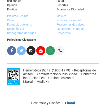
Regionales
Salud
Opinión
Deportes
Política
Escenarios&Sociedad
Próximo Feriado
Móviles
Clima
Noticias por e-mail
Farmacias de turno
Receptorias de avisos
Necrológicas
Sitios recomendados
Cronograma de pagos
Horóscopo
Periodismo Ciudadano
Hemeroteca Digital (1930-1979)
-
Receptorías de
avisos
-
Administración y Publicidad
-
Elementos
institucionales
-
Opcionales con El
Litoral
-
MediaKit
Desarrollo y Diseño:
EL Litoral