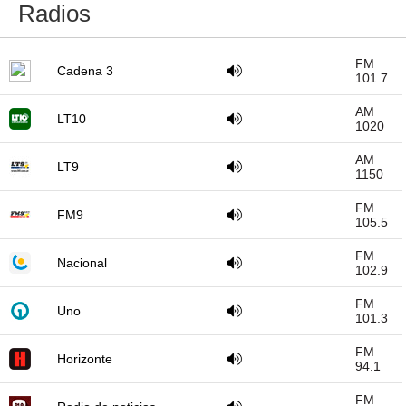
Radios
FM
Cadena 3
101.7
AM
LT10
1020
AM
LT9
1150
FM
FM9
105.5
FM
Nacional
102.9
FM
Uno
101.3
FM
Horizonte
94.1
FM