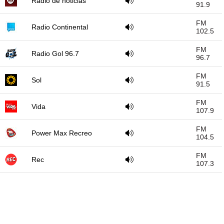
Radio de noticias
91.9
FM
Radio Continental
102.5
FM
Radio Gol 96.7
96.7
FM
Sol
91.5
FM
Vida
107.9
FM
Power Max Recreo
104.5
FM
Rec
107.3