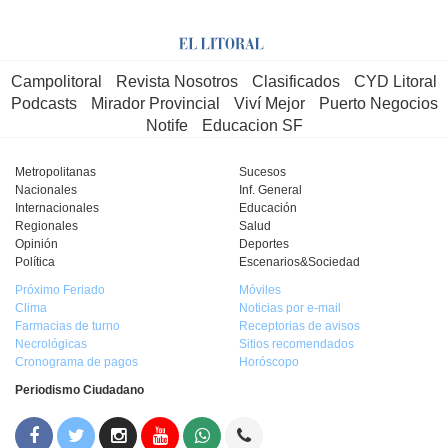
Campolitoral
Revista Nosotros
Clasificados
CYD Litoral
Podcasts
Mirador Provincial
Viví Mejor
Puerto Negocios
Notife
Educacion SF
Metropolitanas
Sucesos
Nacionales
Inf. General
Internacionales
Educación
Regionales
Salud
Opinión
Deportes
Política
Escenarios&Sociedad
Próximo Feriado
Móviles
Clima
Noticias por e-mail
Farmacias de turno
Receptorias de avisos
Necrológicas
Sitios recomendados
Cronograma de pagos
Horóscopo
Periodismo Ciudadano