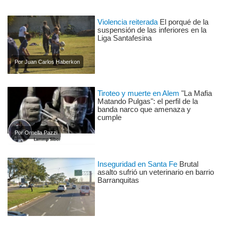
Violencia reiterada
El porqué de la
suspensión de las inferiores en la
Liga Santafesina
Por Juan Carlos Haberkon
Tiroteo y muerte en Alem
"La Mafia
Matando Pulgas": el perfil de la
banda narco que amenaza y
cumple
Por Ornella Pazzi
Inseguridad en Santa Fe
Brutal
asalto sufrió un veterinario en barrio
Barranquitas